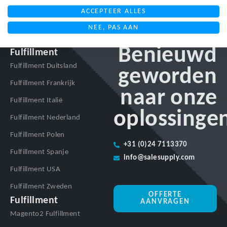
ACCEPTEER ALLES
NEE, PAS AAN
Benieuwd
Fulfillment
Fulfillment Duitsland
geworden
Fulfillment Frankrijk
naar onze
Fulfillment Italië
oplossinge
Fulfillment Nederland
Fulfillment Polen
+31 (0)24 7113370
Fulfillment Spanje
info@salesupply.com
Fulfillment USA
Fulfillment Zweden
OFFERTE
Fulfillment
AANVRAGEN
Magento2 Fulfillment