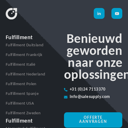
Benieuwd
Fulfillment
Fulfillment Duitsland
geworden
Fulfillment Frankrijk
naar onze
Fulfillment Italië
oplossinge
Fulfillment Nederland
Fulfillment Polen
+31 (0)24 7113370
Fulfillment Spanje
info@salesupply.com
Fulfillment USA
Fulfillment Zweden
OFFERTE
Fulfillment
AANVRAGEN