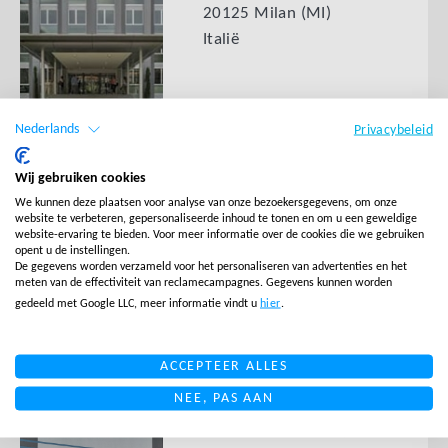
20125 Milan (MI)
Italië
Nederlands
Privacybeleid
Wij gebruiken cookies
Salesupply NL
We kunnen deze plaatsen voor analyse van onze bezoekersgegevens, om onze
Kerkenbos 1047
website te verbeteren, gepersonaliseerde inhoud te tonen en om u een geweldige
website-ervaring te bieden. Voor meer informatie over de cookies die we gebruiken
6546 BB Nijmegen
opent u de instellingen.
De gegevens worden verzameld voor het personaliseren van advertenties en het
Nederland
meten van de effectiviteit van reclamecampagnes. Gegevens kunnen worden
gedeeld met Google LLC, meer informatie vindt u
hier
.
ACCEPTEER ALLES
NEE, PAS AAN
Salesupply Polen
Trasa Północna 16c,