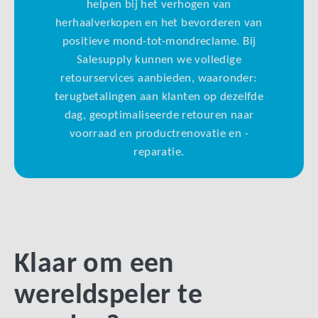
helpen bij het verhogen van
herhaalverkopen en het bevorderen van
positieve mond-tot-mondreclame. Bij
Salesupply kunnen we volledige
retourservices aanbieden, waaronder:
terugbetalingen aan klanten op dezelfde
dag, geoptimaliseerde retouren naar
voorraad en productrenovatie en -
reparatie.
Klaar om een
wereldspeler te