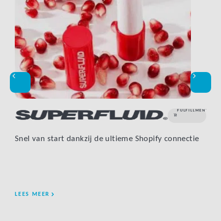
FULFILLMENT
Snel van start dankzij de ultieme Shopify connectie
Verl
ret
LEES MEER
LEE