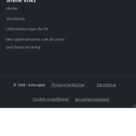
Snelle links
Home
Vacatures
Uitbreiden naar de VS
Het optimaliseren van de post-
purchase ervaring
Privacyverklaring
Disclaimer
© 2026 –
Salesupply
Cookie instellingen
Beveiligingsbeleid