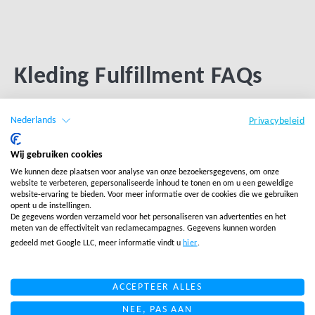
Kleding Fulfillment FAQs
Nederlands
Privacybeleid
Wat zijn Kleding Fulfillment Diensten?
Wij gebruiken cookies
We kunnen deze plaatsen voor analyse van onze bezoekersgegevens, om onze
Wat gebeurt er bij logistieke problemen?
website te verbeteren, gepersonaliseerde inhoud te tonen en om u een geweldige
website-ervaring te bieden. Voor meer informatie over de cookies die we gebruiken
opent u de instellingen.
De gegevens worden verzameld voor het personaliseren van advertenties en het
meten van de effectiviteit van reclamecampagnes. Gegevens kunnen worden
Kan een externe leverancier van fulfillment de
gedeeld met Google LLC, meer informatie vindt u
hier
.
zaken net zo goed afhandelen als wij?
ACCEPTEER ALLES
NEE, PAS AAN