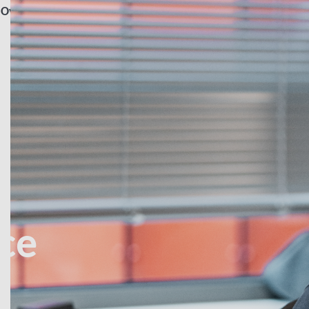
Over Salesupply
Ecommerce solutions
R
ce