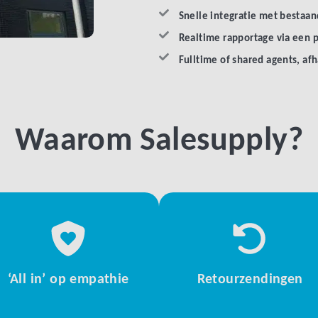
Snelle integratie met bestaan
Realtime rapportage via een 
Fulltime of shared agents, af
Waarom Salesupply?
‘All in’ op empathie
Retourzendingen