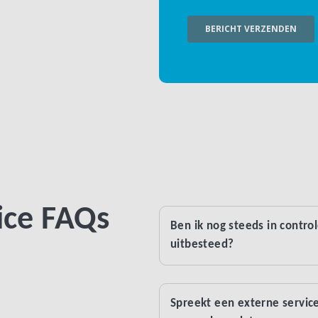
ice FAQs
Ben ik nog steeds in control
uitbesteed?
Spreekt een externe servic