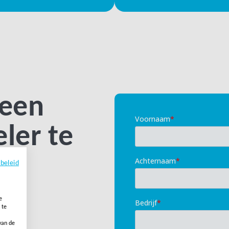
 een
ler te
ybeleid
e
 te
van de