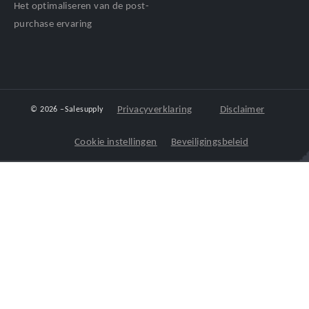
Het optimaliseren van de post-
purchase ervaring
Privacyverklaring
Disclaimer
© 2026 –
Salesupply
Cookie instellingen
Beveiligingsbeleid