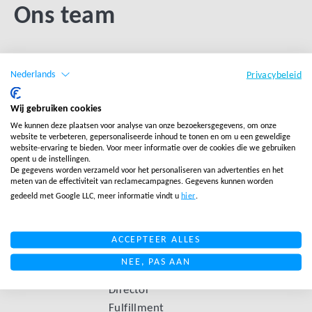
Ons team
BEKIJK HET HELE TEAM
Nederlands
Privacybeleid
Wij gebruiken cookies
We kunnen deze plaatsen voor analyse van onze bezoekersgegevens, om onze
website te verbeteren, gepersonaliseerde inhoud te tonen en om u een geweldige
website-ervaring te bieden. Voor meer informatie over de cookies die we gebruiken
opent u de instellingen.
De gegevens worden verzameld voor het personaliseren van advertenties en het
meten van de effectiviteit van reclamecampagnes. Gegevens kunnen worden
gedeeld met Google LLC, meer informatie vindt u
hier
.
Hans
Timon
Devlinn
ACCEPTEER ALLES
Siebum
van den
van Loon
NEE, PAS AAN
Berg
Managing Director
Head of Quality
Director
Fulfillment