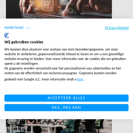
Nederlands
Privacybeleid
KLANTENSERVICE BLOGS
Wij gebruiken cookies
Piekseizoen kater: 3
We kunnen deze plaatsen voor analyse van onze bezoekersgegevens, om onze
klantenservice upgrades die
website te verbeteren, gepersonaliseerde inhoud te tonen en om u een geweldige
website-ervaring te bieden. Voor meer informatie over de cookies die we gebruiken
niet kunnen wachten
opent u de instellingen.
De gegevens worden verzameld voor het personaliseren van advertenties en het
meten van de effectiviteit van reclamecampagnes. Gegevens kunnen worden
LEES MEER
gedeeld met Google LLC, meer informatie vindt u
hier
.
LINK BTN
ACCEPTEER ALLES
NEE, PAS AAN