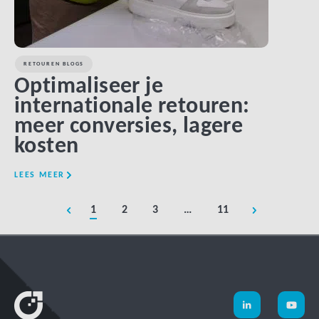
RETOUREN BLOGS
Optimaliseer je
internationale retouren:
meer conversies, lagere
kosten
LEES MEER
1
2
3
…
11