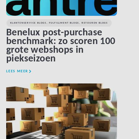
KLANTENSERVICE BLOGS
,
FULFILLMENT BLOGS
,
RETOUREN BLOGS
Benelux post-purchase
benchmark: zo scoren 100
grote webshops in
piekseizoen
LEES MEER
LINK BTN