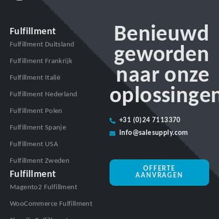
Benieuwd
Fulfillment
Fulfillment Duitsland
geworden
Fulfillment Frankrijk
naar onze
Fulfillment Italië
oplossinge
Fulfillment Nederland
Fulfillment Polen
+31 (0)24 7113370
Fulfillment Spanje
info@salesupply.com
Fulfillment USA
Fulfillment Zweden
OFFERTE
Fulfillment
AANVRAGEN
Magento2 Fulfillment
WooCommerce Fulfillment