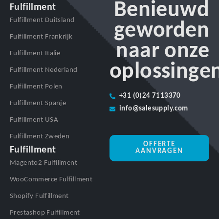
Benieuwd
Fulfillment
Fulfillment Duitsland
geworden
Fulfillment Frankrijk
naar onze
Fulfillment Italië
oplossinge
Fulfillment Nederland
Fulfillment Polen
+31 (0)24 7113370
Fulfillment Spanje
info@salesupply.com
Fulfillment USA
Fulfillment Zweden
OFFERTE
Fulfillment
AANVRAGEN
Magento2 Fulfillment
WooCommerce Fulfillment
Shopify Fulfillment
Prestashop Fulfillment