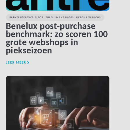
KLANTENSERVICE BLOGS
,
FULFILLMENT BLOGS
,
RETOUREN BLOGS
Benelux post-purchase
benchmark: zo scoren 100
grote webshops in
piekseizoen
LEES MEER
LINK BTN