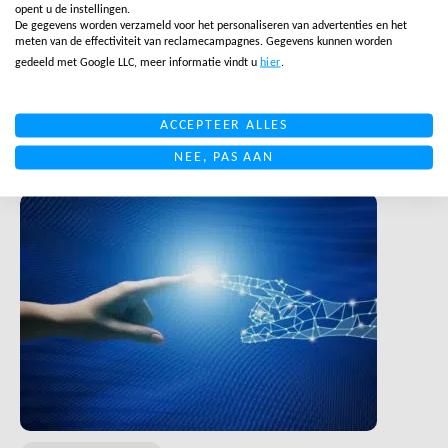
opent u de instellingen.
De gegevens worden verzameld voor het personaliseren van advertenties en het
KLANTENSERVICE BLOGS
,
FULFILLMENT BLOGS
,
RETOUREN BLOGS
meten van de effectiviteit van reclamecampagnes. Gegevens kunnen worden
Verminder ‘verborgen kosten’
gedeeld met Google LLC, meer informatie vindt u
hier
.
in je online business
ACCEPTEER ALLES
LEES MEER
NEE, PAS AAN
LINK BTN