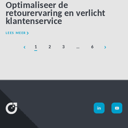
Optimaliseer de
retourervaring en verlicht
klantenservice
LEES MEER
1
2
3
…
6