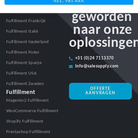
Benieuwd
NEE, PAS AAN
Fulfillment
Fulfillment Duitsland
geworden
Fulfillment Frankrijk
naar onze
Fulfillment Italië
oplossinge
Fulfillment Nederland
Fulfillment Polen
+31 (0)24 7113370
Fulfillment Spanje
info@salesupply.com
Fulfillment USA
Fulfillment Zweden
OFFERTE
Fulfillment
AANVRAGEN
Magento2 Fulfillment
WooCommerce Fulfillment
Shopify Fulfillment
Prestashop Fulfillment