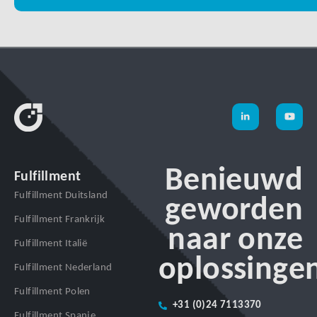
Benieuwd
Fulfillment
Fulfillment Duitsland
geworden
Fulfillment Frankrijk
naar onze
Fulfillment Italië
oplossinge
Fulfillment Nederland
Fulfillment Polen
+31 (0)24 7113370
Fulfillment Spanje