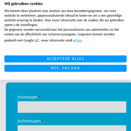
Wij gebruiken cookies
Nederland maken deel uit van dit uitgebreide netwerk.
We kunnen deze plaatsen voor analyse van onze bezoekersgegevens, om onze
website te verbeteren, gepersonaliseerde inhoud te tonen en om u een geweldige
website-ervaring te bieden. Voor meer informatie over de cookies die we gebruiken
opent u de instellingen.
De gegevens worden verzameld voor het personaliseren van advertenties en het
meten van de effectiviteit van reclamecampagnes. Gegevens kunnen worden
gedeeld met Google LLC, meer informatie vindt u
hier
.
Klaar om een
ACCEPTEER ALLES
wereldspeler te
NEE, PAS AAN
worden?