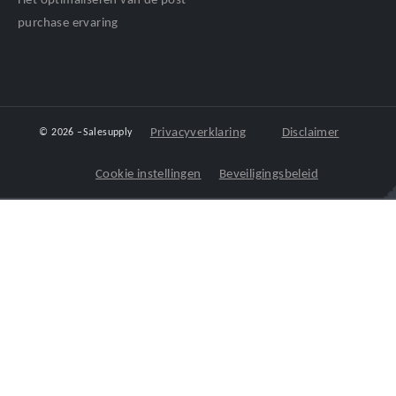
Het optimaliseren van de post-
purchase ervaring
Privacyverklaring
Disclaimer
© 2026 –
Salesupply
Cookie instellingen
Beveiligingsbeleid