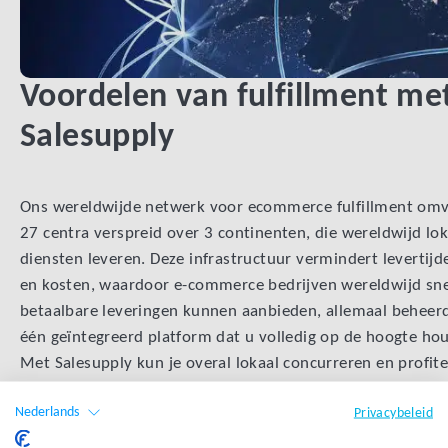
Voordelen van fulfillment me
Salesupply
Ons wereldwijde netwerk voor ecommerce fulfillment om
27 centra verspreid over 3 continenten, die wereldwijd lok
diensten leveren. Deze infrastructuur vermindert levertijd
en kosten, waardoor e-commerce bedrijven wereldwijd sne
betaalbare leveringen kunnen aanbieden, allemaal beheerd
één geïntegreerd platform dat u volledig op de hoogte hou
Met Salesupply kun je overal lokaal concurreren en profit
van snelle levering tegen lokale tarieven. Ons gecentralise
Nederlands
Privacybeleid
platform biedt één aanspreekpunt en één factuur, wat zor
voor gestroomlijnde operaties. Onze fulfillment locaties in