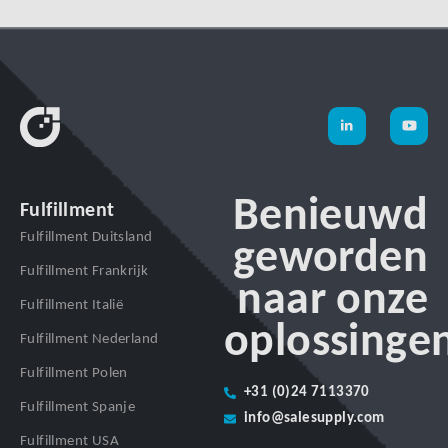
Benieuwd
Fulfillment
Fulfillment Duitsland
geworden
Fulfillment Frankrijk
naar onze
Fulfillment Italië
oplossinge
Fulfillment Nederland
Fulfillment Polen
+31 (0)24 7113370
Fulfillment Spanje
info@salesupply.com
Fulfillment USA