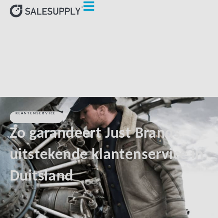
HOME
KLANTEN
ZO GARANDEERT JUST BRANDS
UITSTEKENDE KLANTENSERVICE IN DUITSLAND
KLANTENSERVICE
Zo garandeert Just Brands
uitstekende klantenservice in
Duitsland