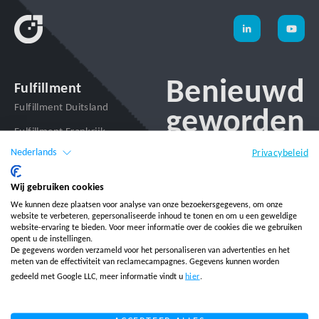
Benieuwd
Fulfillment
Fulfillment Duitsland
geworden
Fulfillment Frankrijk
naar onze
Nederlands
Privacybeleid
Fulfillment Italië
oplossinge
Fulfillment Nederland
Wij gebruiken cookies
Fulfillment Polen
We kunnen deze plaatsen voor analyse van onze bezoekersgegevens, om onze
website te verbeteren, gepersonaliseerde inhoud te tonen en om u een geweldige
+31 (0)24 7113370
website-ervaring te bieden. Voor meer informatie over de cookies die we gebruiken
Fulfillment Spanje
info@salesupply.com
opent u de instellingen.
De gegevens worden verzameld voor het personaliseren van advertenties en het
Fulfillment USA
meten van de effectiviteit van reclamecampagnes. Gegevens kunnen worden
Fulfillment Zweden
gedeeld met Google LLC, meer informatie vindt u
hier
.
OFFERTE
Fulfillment
AANVRAGEN
Magento2 Fulfillment