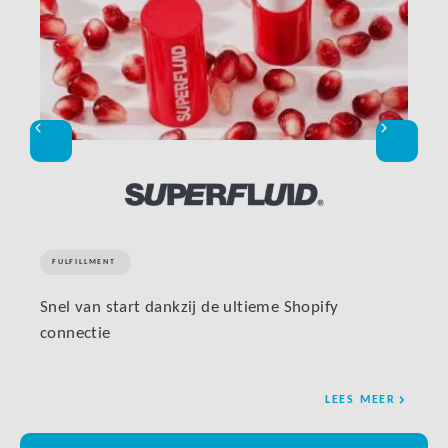
FULFILLMENT
FULF
Snel van start dankzij de ultieme Shopify
Verla
connectie
retur
LEES MEER