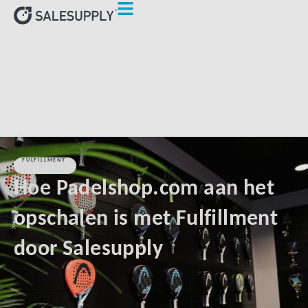
HOME
KLANTEN
HOE PADELSHOP.COM AAN HET
OPSCHALEN IS MET FULFILLMENT DOOR SALESUPPLY
FULFILLMENT
Hoe Padelshop.com aan het
opschalen is met Fulfillment
door Salesupply