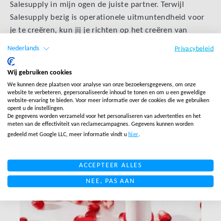
Salesupply in mijn ogen de juiste partner. Terwijl
Salesupply bezig is operationele uitmuntendheid voor
je te creëren, kun jij je richten op het creëren van
customer intimacy.
Nederlands
Privacybeleid
Wij gebruiken cookies
TERUG NAAR OVERZICHT
We kunnen deze plaatsen voor analyse van onze bezoekersgegevens, om onze
website te verbeteren, gepersonaliseerde inhoud te tonen en om u een geweldige
website-ervaring te bieden. Voor meer informatie over de cookies die we gebruiken
opent u de instellingen.
De gegevens worden verzameld voor het personaliseren van advertenties en het
meten van de effectiviteit van reclamecampagnes. Gegevens kunnen worden
Gerelateerde berichten
gedeeld met Google LLC, meer informatie vindt u
hier
.
ACCEPTEER ALLES
LINK BTN
NEE, PAS AAN