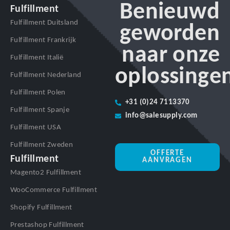
Benieuwd
Fulfillment
Fulfillment Duitsland
geworden
Fulfillment Frankrijk
naar onze
Fulfillment Italië
oplossinge
Fulfillment Nederland
Fulfillment Polen
+31 (0)24 7113370
Fulfillment Spanje
info@salesupply.com
Fulfillment USA
Fulfillment Zweden
OFFERTE
Fulfillment
AANVRAGEN
Magento2 Fulfillment
WooCommerce Fulfillment
Shopify Fulfillment
Prestashop Fulfillment