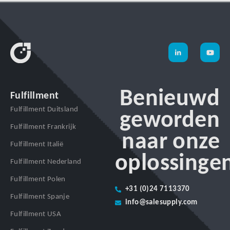
Benieuwd
Fulfillment
Fulfillment Duitsland
geworden
Fulfillment Frankrijk
naar onze
Fulfillment Italië
oplossinge
Fulfillment Nederland
Fulfillment Polen
+31 (0)24 7113370
Fulfillment Spanje
info@salesupply.com
Fulfillment USA