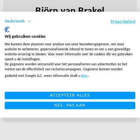
Björn van Brakel
Vicevoorzitter Salesupply Inc.
Nederlands
Privacybeleid
Björn heeft meer dan 10 jaar ervaring in
Wij gebruiken cookies
internationale e-commerce. Als hoofd van ons
We kunnen deze plaatsen voor analyse van onze bezoekersgegevens, om onze
Amerikaanse kantoor heeft hij veel kennis van de
website te verbeteren, gepersonaliseerde inhoud te tonen en om u een geweldige
website-ervaring te bieden. Voor meer informatie over de cookies die we gebruiken
Amerikaanse e-commercemarkt, waardoor hij een
opent u de instellingen.
De gegevens worden verzameld voor het personaliseren van advertenties en het
waardevolle gesprekspartner is voor e-
meten van de effectiviteit van reclamecampagnes. Gegevens kunnen worden
commercebedrijven die de Amerikaanse markt
gedeeld met Google LLC, meer informatie vindt u
hier
.
willen betreden. Omdat hij uit Europa komt, geeft hij
vaak advies aan Amerikaanse ondernemers en
ACCEPTEER ALLES
managementteams over uitbreidingsstrategieën
NEE, PAS AAN
voor Europa.