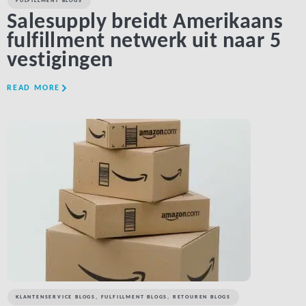
FULFILLMENT BLOGS
Salesupply breidt Amerikaans
fulfillment netwerk uit naar 5
vestigingen
READ MORE
LINK BTN
KLANTENSERVICE BLOGS
,
FULFILLMENT BLOGS
,
RETOUREN BLOGS