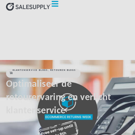
HOME
KLANTENSERVICE BLOGS
OPTIMALISEER DE
RETOURERVARING EN VERLICHT KLANTENSERVICE
KLANTENSERVICE BLOGS
,
RETOUREN BLOGS
Optimaliseer de
retourervaring en verlicht
klantenservice