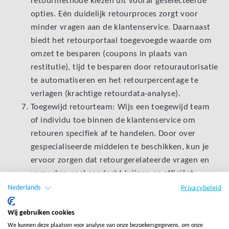
retourmethode kiezen uit vooraf geselecteerde
opties. Eén duidelijk retourproces zorgt voor
minder vragen aan de klantenservice. Daarnaast
biedt het retourportaal toegevoegde waarde om
omzet te besparen (coupons in plaats van
restitutie), tijd te besparen door retourautorisatie
te automatiseren en het retourpercentage te
verlagen (krachtige retourdata-analyse).
Toegewijd retourteam: Wijs een toegewijd team
of individu toe binnen de klantenservice om
retouren specifiek af te handelen. Door over
gespecialiseerde middelen te beschikken, kun je
ervoor zorgen dat retourgerelateerde vragen en
verzoeken snel aandacht krijgen en efficiënt
worden afgehandeld. Hierdoor kunnen andere
Nederlands
Privacybeleid
vertegenwoordigers van de klantenservice zich
concentreren op vragen die niet betrekking
Wij gebruiken cookies
We kunnen deze plaatsen voor analyse van onze bezoekersgegevens, om onze
hebben op retourzendingen, waardoor de