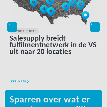
FULFILLMENT BLOGS
KLAN
Salesupply breidt
Be
fulfilmentnetwerk in de VS
be
uit naar 20 locaties
gr
pi
LEES MEER
LEES 
Sparren over wat er