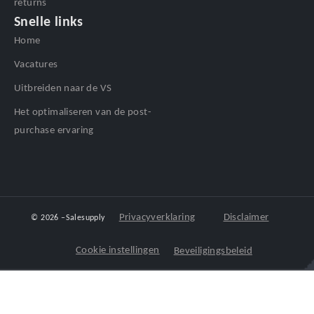
returns
Snelle links
Home
Vacatures
Uitbreiden naar de VS
Het optimaliseren van de post-
purchase ervaring
Privacyverklaring
Disclaimer
© 2026 –
Salesupply
Cookie instellingen
Beveiligingsbeleid