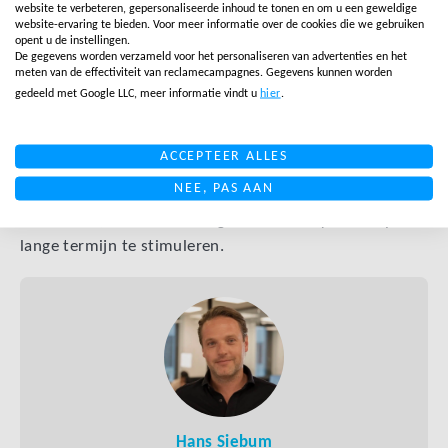
website te verbeteren, gepersonaliseerde inhoud te tonen en om u een geweldige
algehele belasting van het team wordt
website-ervaring te bieden. Voor meer informatie over de cookies die we gebruiken
opent u de instellingen.
verminderd.
De gegevens worden verzameld voor het personaliseren van advertenties en het
meten van de effectiviteit van reclamecampagnes. Gegevens kunnen worden
Door deze strategieën te implementeren, kun je de last
gedeeld met Google LLC, meer informatie vindt u
hier
.
van ecommerceretouren voor klantenserviceteams
verlichten, het retourproces stroomlijnen en klanten
ACCEPTEER ALLES
een betere algehele ervaring bieden. Een goed beheerd
NEE, PAS AAN
retourproces kan helpen de klanttevredenheid te
verbeteren, kosten te verlagen en klantloyaliteit op de
lange termijn te stimuleren.
Hans Siebum