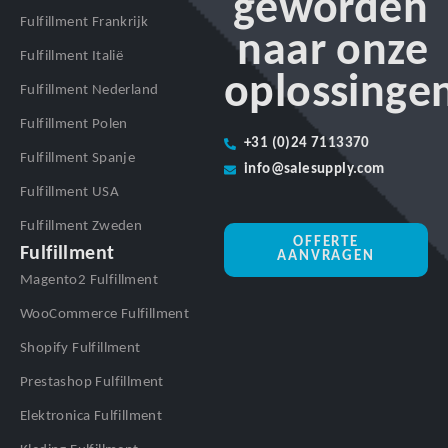
geworden
Fulfillment Frankrijk
naar onze
Fulfillment Italië
oplossinge
Fulfillment Nederland
Fulfillment Polen
+31 (0)24 7113370
Fulfillment Spanje
info@salesupply.com
Fulfillment USA
Fulfillment Zweden
OFFERTE
Fulfillment
AANVRAGEN
Magento2 Fulfillment
WooCommerce Fulfillment
Shopify Fulfillment
Prestashop Fulfillment
Elektronica Fulfillment