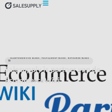
HOME
KLANTENSERVICE BLOGS
SALESUPPLY IS PARTNER
VAN DE ECOMMERCEWIKI
KLANTENSERVICE BLOGS
,
FULFILLMENT BLOGS
,
RETOUREN BLOGS
Salesupply is partner van de
EcommerceWiki