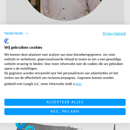
Rutger Vonk
Nederlands
Privacybeleid
Wij gebruiken cookies
PLAN EEN MEETING
We kunnen deze plaatsen voor analyse van onze bezoekersgegevens, om onze
website te verbeteren, gepersonaliseerde inhoud te tonen en om u een geweldige
website-ervaring te bieden. Voor meer informatie over de cookies die we gebruiken
opent u de instellingen.
TERUG NAAR OVERZICHT
De gegevens worden verzameld voor het personaliseren van advertenties en het
meten van de effectiviteit van reclamecampagnes. Gegevens kunnen worden
gedeeld met Google LLC, meer informatie vindt u
hier
.
Gerelateerde blogs
ACCEPTEER ALLES
NEE, PAS AAN
LINK BTN