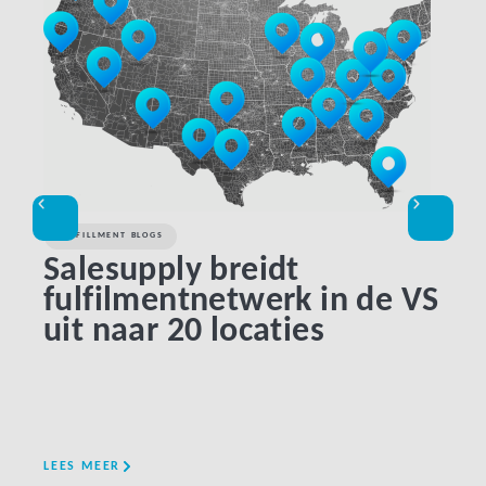
FULFILLMENT BLOGS
KLAN
Salesupply breidt
Be
fulfilmentnetwerk in de VS
be
uit naar 20 locaties
gr
pi
LEES MEER
LEES 