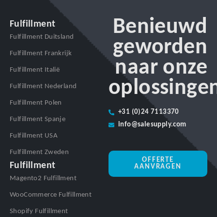
Benieuwd
Fulfillment
Fulfillment Duitsland
geworden
Fulfillment Frankrijk
naar onze
Fulfillment Italië
oplossinge
Fulfillment Nederland
Fulfillment Polen
+31 (0)24 7113370
Fulfillment Spanje
info@salesupply.com
Fulfillment USA
Fulfillment Zweden
OFFERTE
Fulfillment
AANVRAGEN
Magento2 Fulfillment
WooCommerce Fulfillment
Shopify Fulfillment