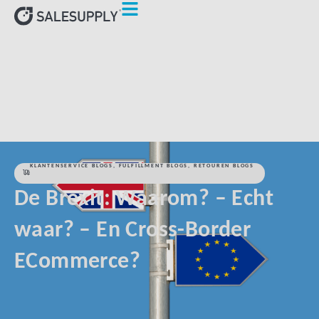
HOME
KLANTENSERVICE BLOGS
DE BREXIT: WAAROM? –
ECHT WAAR? – EN CROSS-BORDER ECOMMERCE?
KLANTENSERVICE BLOGS
,
FULFILLMENT BLOGS
,
RETOUREN BLOGS
De Brexit: Waarom? – Echt
waar? – En Cross-Border
ECommerce?