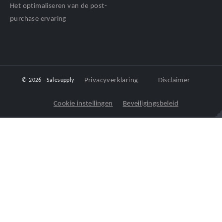
Het optimaliseren van de post-
purchase ervaring
Privacyverklaring
Disclaimer
© 2026 –
Salesupply
Cookie instellingen
Beveiligingsbeleid