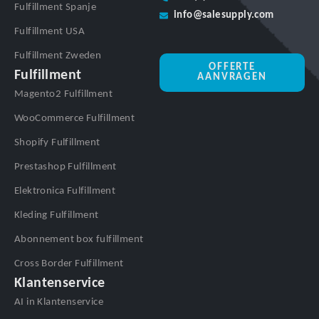
Fulfillment Spanje
info@salesupply.com
Fulfillment USA
Fulfillment Zweden
OFFERTE
Fulfillment
AANVRAGEN
Magento2 Fulfillment
WooCommerce Fulfillment
Shopify Fulfillment
Prestashop Fulfillment
Elektronica Fulfillment
Kleding Fulfillment
Abonnement box fulfillment
Cross Border Fulfillment
Klantenservice
AI in Klantenservice