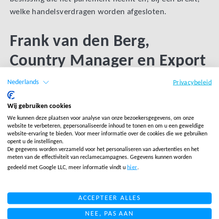
welke handelsverdragen worden afgesloten.
Frank van den Berg,
Country Manager en Export
Expert UK (Salesupply):
Nederlands
Privacybeleid
Wij gebruiken cookies
Waar voor de langere termijn er ongetwijfeld
We kunnen deze plaatsen voor analyse van onze bezoekersgegevens, om onze
veranderingen zullen plaatsvinden voor de handel en
website te verbeteren, gepersonaliseerde inhoud te tonen en om u een geweldige
website-ervaring te bieden. Voor meer informatie over de cookies die we gebruiken
andere relaties, blijven sommige fundamentele dingen
opent u de instellingen.
hetzelfde:
De gegevens worden verzameld voor het personaliseren van advertenties en het
meten van de effectiviteit van reclamecampagnes. Gegevens kunnen worden
gedeeld met Google LLC, meer informatie vindt u
hier
.
Het VK blijft veruit het grootste ecommerce land
van Europa, in grootte vergelijkbaar van Frankrijk
en Duitsland samen. Het is tevens de vijfde
ACCEPTEER ALLES
economie ter wereld, blijft lid van de NAVO en
NEE, PAS AAN