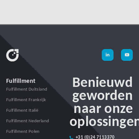
Benieuwd
Fulfillment
Fulfillment Duitsland
geworden
Fulfillment Frankrijk
naar onze
Fulfillment Italië
oplossinge
Fulfillment Nederland
Fulfillment Polen
+31 (0)24 7113370