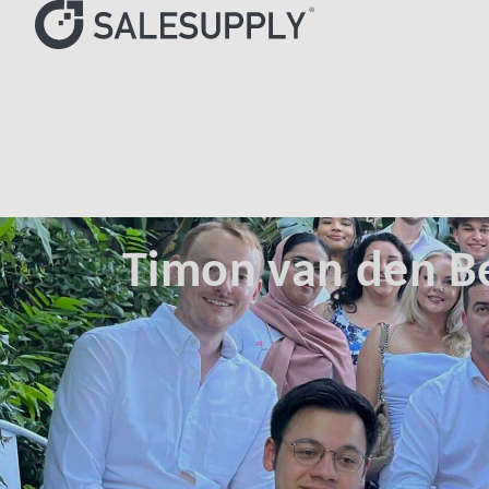
HOME
AUTHORS
TIMON VAN DEN BERG
Timon van den B