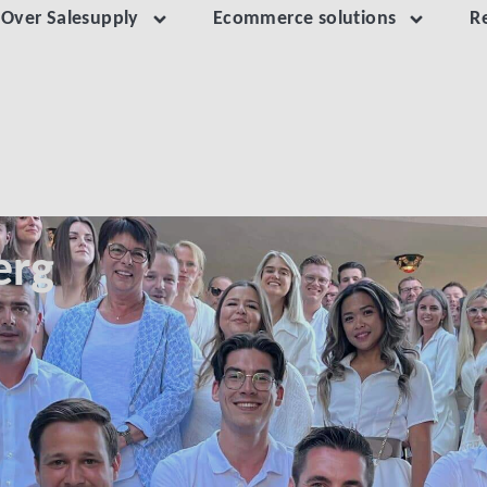
Over Salesupply
Ecommerce solutions
R
erg