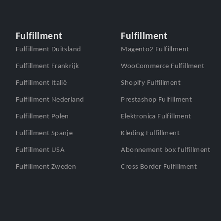
Fulfillment
Fulfillment
Fulfillment Duitsland
Magento2 Fulfillment
Fulfillment Frankrijk
WooCommerce Fulfillment
Fulfillment Italië
Shopify Fulfillment
Fulfillment Nederland
Prestashop Fulfillment
Fulfillment Polen
Elektronica Fulfillment
Fulfillment Spanje
Kleding Fulfillment
Fulfillment USA
Abonnement box fulfillment
Fulfillment Zweden
Cross Border Fulfillment