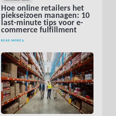
FULFILLMENT BLOGS
Hoe online retailers het
piekseizoen managen: 10
last-minute tips voor e-
commerce fulfillment
READ MORE
LINK BTN