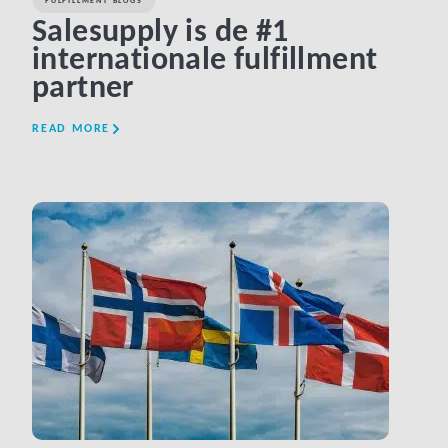
FULFILLMENT BLOGS
Salesupply is de #1
internationale fulfillment
partner
READ MORE
LINK BTN