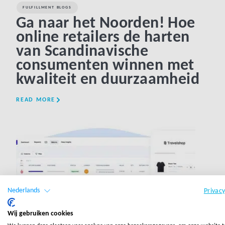
FULFILLMENT BLOGS
Ga naar het Noorden! Hoe
online retailers de harten
van Scandinavische
consumenten winnen met
kwaliteit en duurzaamheid
READ MORE
LINK BTN
Nederlands
Privac
Wij gebruiken cookies