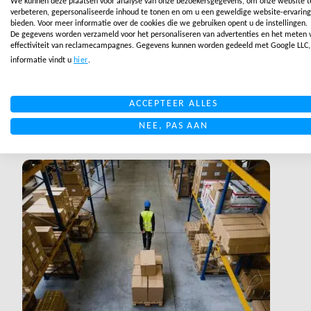
We kunnen deze plaatsen voor analyse van onze bezoekersgegevens, om onze website t
verbeteren, gepersonaliseerde inhoud te tonen en om u een geweldige website-ervaring
bieden. Voor meer informatie over de cookies die we gebruiken opent u de instellingen.
De gegevens worden verzameld voor het personaliseren van advertenties en het meten 
RETOUREN BLOGS
effectiviteit van reclamecampagnes. Gegevens kunnen worden gedeeld met Google LLC
De best practice in
informatie vindt u
hier
.
ecommerce retouren is het
automatiseren
ACCEPTEER ALLES
NEE, PAS AAN
READ MORE
LINK BTN