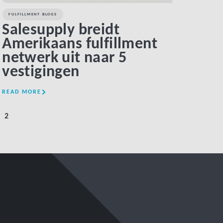
FULFILLMENT BLOGS
Salesupply breidt
Amerikaans fulfillment
netwerk uit naar 5
vestigingen
READ MORE
2