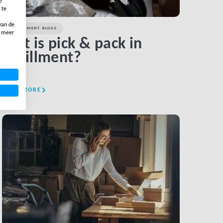
e
 te
van de
FULFILLMENT BLOGS
, meer
Wat is pick & pack in
fulfillment?
READ MORE
LINK BTN