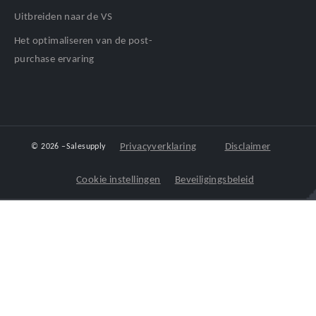
Uitbreiden naar de VS
Het optimaliseren van de post-
purchase ervaring
Privacyverklaring
Disclaimer
© 2026 –
Salesupply
Cookie instellingen
Beveiligingsbeleid