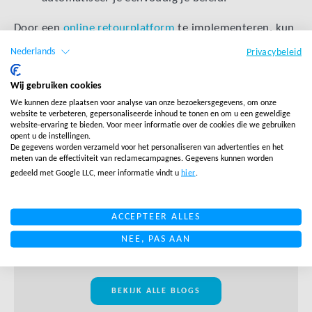
Door een
online retourplatform
te implementeren, kun
je een retourproces creëren dat efficiënt, klantgericht
Nederlands
Privacybeleid
en in lijn is met de industriestandaarden. Dit zal niet
alleen de klantervaring verbeteren, maar ook bijdragen
Wij gebruiken cookies
aan klantloyaliteit en tevredenheid met jouw merk.
We kunnen deze plaatsen voor analyse van onze bezoekersgegevens, om onze
website te verbeteren, gepersonaliseerde inhoud te tonen en om u een geweldige
website-ervaring te bieden. Voor meer informatie over de cookies die we gebruiken
opent u de instellingen.
De gegevens worden verzameld voor het personaliseren van advertenties en het
meten van de effectiviteit van reclamecampagnes. Gegevens kunnen worden
gedeeld met Google LLC, meer informatie vindt u
hier
.
ACCEPTEER ALLES
Timon van den Berg
NEE, PAS AAN
Directeur Fulfilment
BEKIJK ALLE BLOGS