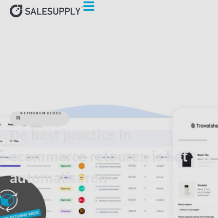
HOME
RETOUREN BLOGS
DE BEST PRACTICE IN
ECOMMERCE RETOUREN IS HET AUTOMATISEREN
RETOUREN BLOGS
De best practice in
ecommerce retouren is het
automatiseren