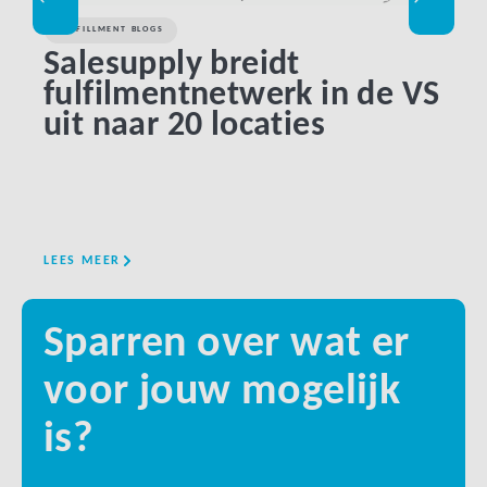
FULFILLMENT BLOGS
KLAN
Salesupply breidt
Be
fulfilmentnetwerk in de VS
be
uit naar 20 locaties
gr
pi
LEES MEER
LEES 
Sparren over wat er
voor jouw mogelijk
is?