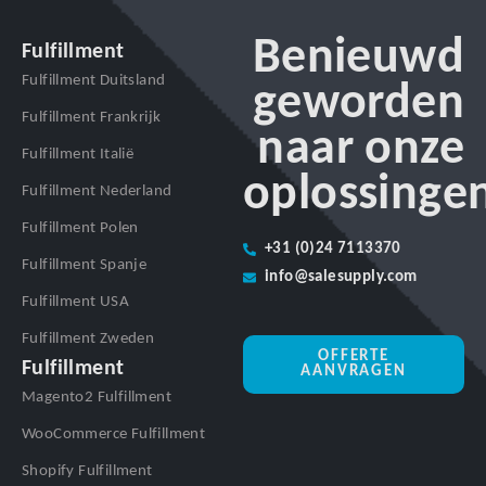
Benieuwd
Fulfillment
Fulfillment Duitsland
geworden
Fulfillment Frankrijk
naar onze
Fulfillment Italië
oplossinge
Fulfillment Nederland
Fulfillment Polen
+31 (0)24 7113370
Fulfillment Spanje
info@salesupply.com
Fulfillment USA
Fulfillment Zweden
OFFERTE
Fulfillment
AANVRAGEN
Magento2 Fulfillment
WooCommerce Fulfillment
Shopify Fulfillment