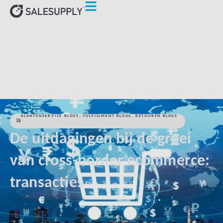
HOME
KLANTENSERVICE BLOGS
DE UITDAGINGEN BIJ DE
GROEI VAN CROSS-BORDER ECOMMERCE: TRANSACTIES
KLANTENSERVICE BLOGS
,
FULFILLMENT BLOGS
,
RETOUREN BLOGS
De uitdagingen bij de groei
van cross-border ecommerce:
transacties