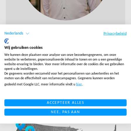
Rutger Vonk
Nederlands
Privacybeleid
Wij gebruiken cookies
PLAN EEN MEETING
We kunnen deze plaatsen voor analyse van onze bezoekersgegevens, om onze
website te verbeteren, gepersonaliseerde inhoud te tonen en om u een geweldige
website-ervaring te bieden. Voor meer informatie over de cookies die we gebruiken
opent u de instellingen.
TERUG NAAR OVERZICHT
De gegevens worden verzameld voor het personaliseren van advertenties en het
meten van de effectiviteit van reclamecampagnes. Gegevens kunnen worden
gedeeld met Google LLC, meer informatie vindt u
hier
.
Gerelateerde blogs
ACCEPTEER ALLES
NEE, PAS AAN
LINK BTN