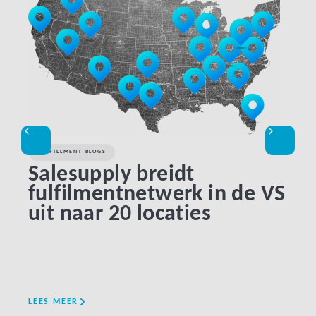
FULFILLMENT BLOGS
KLAN
Salesupply breidt
Be
fulfilmentnetwerk in de VS
be
uit naar 20 locaties
gr
pi
LEES MEER
LEES 