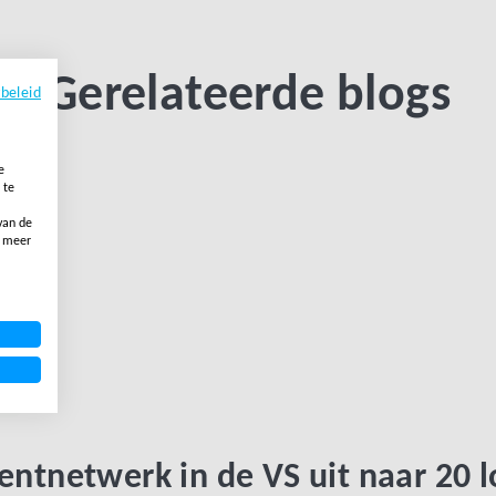
Gerelateerde blogs
ybeleid
e
LINK BTN
 te
van de
, meer
mentnetwerk in de VS uit naar 20 l