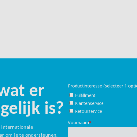
wat er
elijk is?
 internationale
ar om je te ondersteunen.