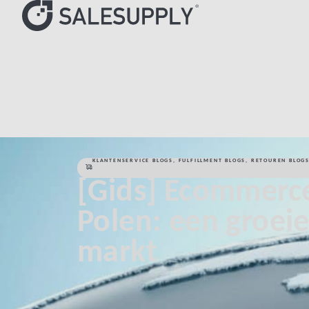
HOME
KLANTENSERVICE BLOGS
[GIDS] ECOMMERCE IN PO
KLANTENSERVICE BLOGS
,
FULFILLMENT BLOGS
,
RETOUREN BLOG
[Gids] Ecommerce
Polen: een groei
markt