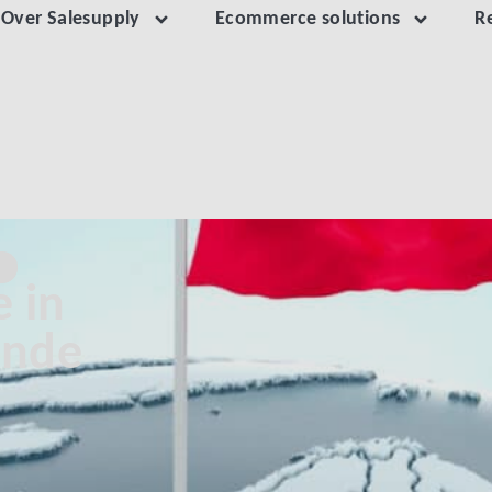
Over Salesupply
Ecommerce solutions
R
LEN: EEN GROEIENDE MARKT
S
 in
ende