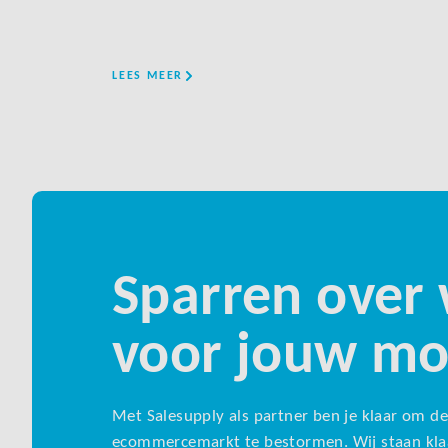
LEES MEER
Sparren over 
voor jouw mog
Met Salesupply als partner ben je klaar om de
ecommercemarkt te bestormen. Wij staan kla