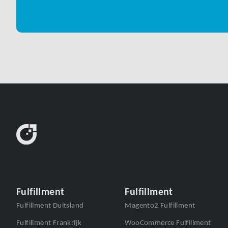
Fulfillment
Fulfillment
Fulfillment Duitsland
Magento2 Fulfillment
Fulfillment Frankrijk
WooCommerce Fulfillment