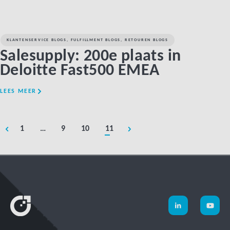
KLANTENSERVICE BLOGS
,
FULFILLMENT BLOGS
,
RETOUREN BLOGS
Salesupply: 200e plaats in
Deloitte Fast500 EMEA
LEES MEER
1
…
9
10
11