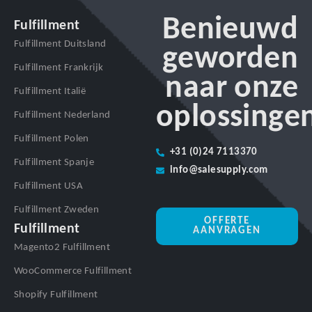
Benieuwd
Fulfillment
Fulfillment Duitsland
geworden
Fulfillment Frankrijk
naar onze
Fulfillment Italië
oplossinge
Fulfillment Nederland
Fulfillment Polen
+31 (0)24 7113370
Fulfillment Spanje
info@salesupply.com
Fulfillment USA
Fulfillment Zweden
OFFERTE
Fulfillment
AANVRAGEN
Magento2 Fulfillment
WooCommerce Fulfillment
Shopify Fulfillment