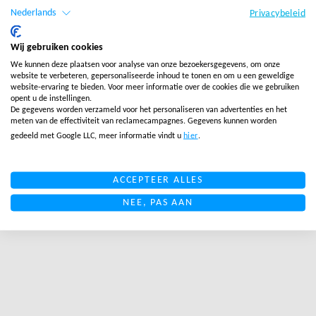
Nederlands
Privacybeleid
Wij gebruiken cookies
We kunnen deze plaatsen voor analyse van onze bezoekersgegevens, om onze
KLANTENSERVICE BLOGS
,
FULFILLMENT BLOGS
website te verbeteren, gepersonaliseerde inhoud te tonen en om u een geweldige
ECommerce en de crisis in
website-ervaring te bieden. Voor meer informatie over de cookies die we gebruiken
opent u de instellingen.
Rusland
De gegevens worden verzameld voor het personaliseren van advertenties en het
meten van de effectiviteit van reclamecampagnes. Gegevens kunnen worden
gedeeld met Google LLC, meer informatie vindt u
hier
.
LEES MEER
ACCEPTEER ALLES
LINK BTN
NEE, PAS AAN