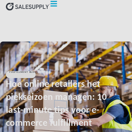
FULFILLMENT BLOGS
Hoe online retailers het
piekseizoen managen: 10
last-minute tips voor e-
commerce fulfillment