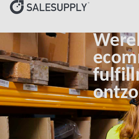
Were
ecom
fulfil
ontzo