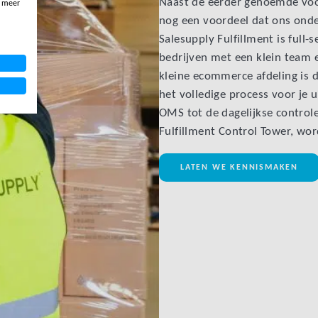
Naast de eerder genoemde voor
, meer
nog een voordeel dat ons onde
Salesupply Fulfillment is ful
bedrijven met een klein team e
kleine ecommerce afdeling is 
het volledige process voor je 
OMS tot de dagelijkse control
Fulfillment Control Tower, wor
LATEN WE KENNISMAKEN