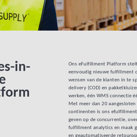
es-in-
Ons eFulfillment Platform ste
eenvoudig nieuwe fulfillment c
e
wensen van de klanten in te sp
delivery (COD) en pakketkluiz
atform
werken, één WMS connectie éé
Met meer dan 20 aangesloten 
continenten is ons efulfillme
geven op de concurrentie, over
fulfillment analytics en maak 
en geautomatiseerde retourop