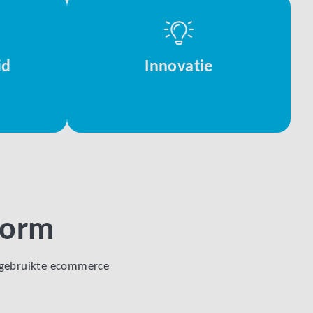
id
Innovatie
tform
 gebruikte ecommerce