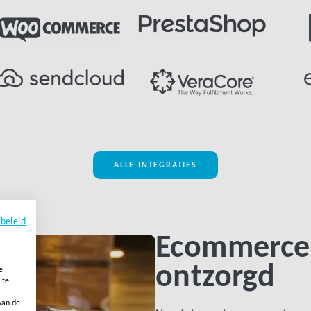
ALLE INTEGRATIES
ybeleid
Ecommerce f
ontzorgd
e
 te
van de