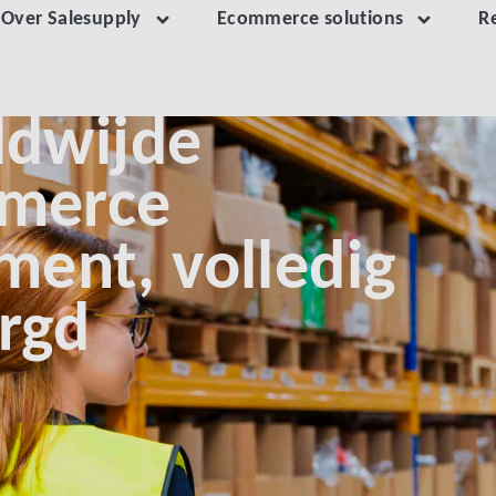
Over Salesupply
Ecommerce solutions
R
ldwijde
merce
lment, volledig
rgd