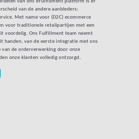
delen van ons eFulfillment platform is er
rscheid van de andere aanbieders:
l-service. Met name voor (D2C) ecommerce
n voor traditionele retailpartijen met een
dit voordelig. Ons Fulfillment team neemt
uit handen, van de eerste integratie met ons
e van de orderverwerking door onze
den onze klanten volledig ontzorgd.