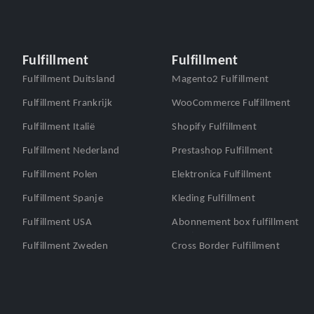
Fulfillment
Fulfillment
Fulfillment Duitsland
Magento2 Fulfillment
Fulfillment Frankrijk
WooCommerce Fulfillment
Fulfillment Italië
Shopify Fulfillment
Fulfillment Nederland
Prestashop Fulfillment
Fulfillment Polen
Elektronica Fulfillment
Fulfillment Spanje
Kleding Fulfillment
Fulfillment USA
Abonnement box fulfillment
Fulfillment Zweden
Cross Border Fulfillment