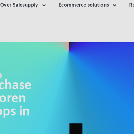
Over Salesupply
Ecommerce solutions
R
rchase
coren
ps in