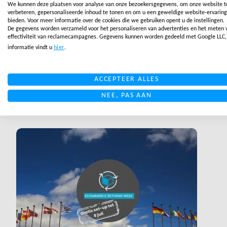
We kunnen deze plaatsen voor analyse van onze bezoekersgegevens, om onze website t
verbeteren, gepersonaliseerde inhoud te tonen en om u een geweldige website-ervaring
bieden. Voor meer informatie over de cookies die we gebruiken opent u de instellingen.
De gegevens worden verzameld voor het personaliseren van advertenties en het meten 
effectiviteit van reclamecampagnes. Gegevens kunnen worden gedeeld met Google LLC
FULFILLMENT BLOGS
informatie vindt u
hier
.
Hoe kies je je Ecommerce
Fulfilment locatie?
ACCEPTEER ALLES
LEES MEER
NEE, PAS AAN
LINK BTN