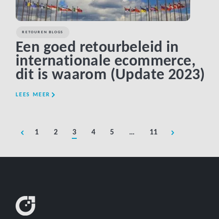
RETOUREN BLOGS
Een goed retourbeleid in
internationale ecommerce,
dit is waarom (Update 2023)
LEES MEER
1
2
3
4
5
…
11