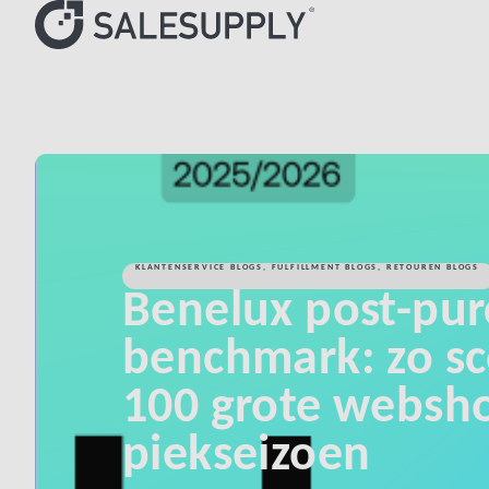
KLANTENSERVICE BLOGS
,
FULFILLMENT BLOGS
,
RETOUREN BLOGS
Benelux post-pu
benchmark: zo s
100 grote websho
piekseizoen