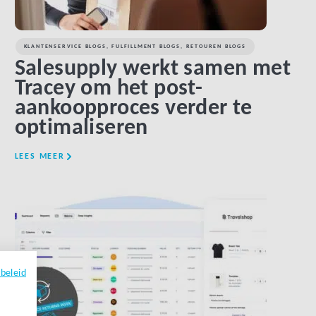
KLANTENSERVICE BLOGS
,
FULFILLMENT BLOGS
,
RETOUREN BLOGS
Salesupply werkt samen met
Tracey om het post-
aankoopproces verder te
optimaliseren
LEES MEER
LINK BTN
ybeleid