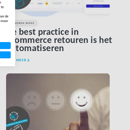
e
 te
van de
, meer
RETOUREN BLOGS
De best practice in
ecommerce retouren is het
automatiseren
LEES MEER
LINK BTN