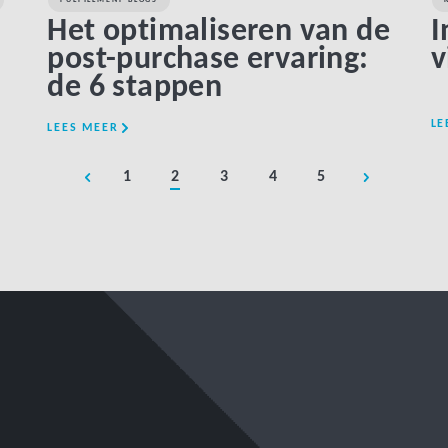
Het optimaliseren van de
I
post-purchase ervaring:
v
de 6 stappen
LE
LEES MEER
1
2
3
4
5