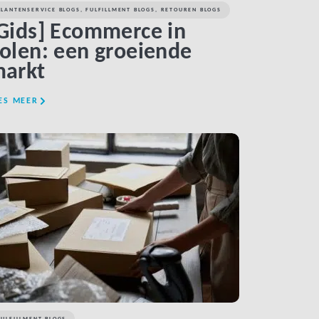
KLANTENSERVICE BLOGS
,
FULFILLMENT BLOGS
,
RETOUREN BLOGS
Gids] Ecommerce in
olen: een groeiende
arkt
ES MEER
LINK BTN
FULFILLMENT BLOGS