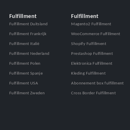
Fulfillment
Fulfillment
Fulfillment Duitsland
Magento2 Fulfillment
Fulfillment Frankrijk
WooCommerce Fulfillment
Fulfillment Italië
Shopify Fulfillment
Fulfillment Nederland
Prestashop Fulfillment
Fulfillment Polen
Elektronica Fulfillment
Fulfillment Spanje
Kleding Fulfillment
Fulfillment USA
Abonnement box fulfillment
Fulfillment Zweden
Cross Border Fulfillment