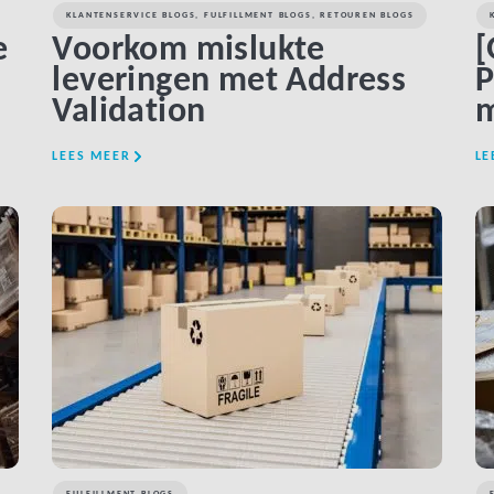
KLANTENSERVICE BLOGS
,
FULFILLMENT BLOGS
,
RETOUREN BLOGS
e
Voorkom mislukte
[
leveringen met Address
P
Validation
m
LEES MEER
LE
LINK BTN
FULFILLMENT BLOGS