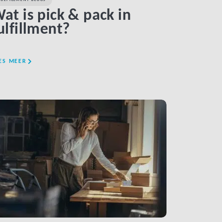
at is pick & pack in
ulfillment?
ES MEER
LINK BTN