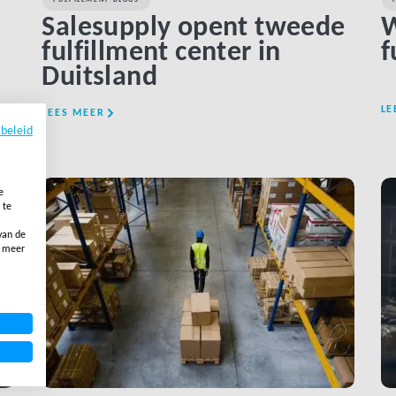
Salesupply opent tweede
W
fulfillment center in
f
Duitsland
LE
LEES MEER
ybeleid
e
LINK BTN
 te
van de
, meer