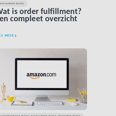
FULFILLMENT BLOGS
at is order fulfillment?
en compleet overzicht
ES MEER
LINK BTN
KLANTENSERVICE BLOGS
,
FULFILLMENT BLOGS
,
RETOUREN BLOGS