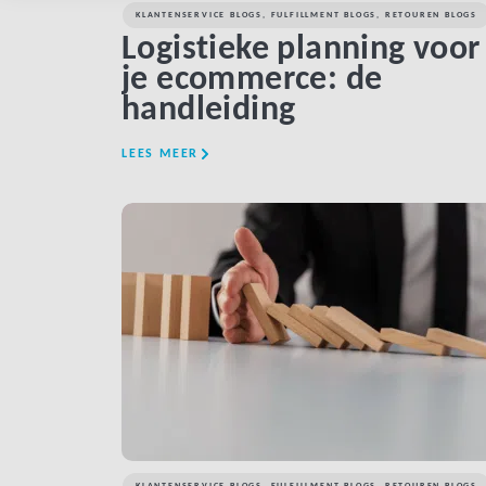
KLANTENSERVICE BLOGS
,
FULFILLMENT BLOGS
,
RETOUREN BLOGS
Logistieke planning voor
je ecommerce: de
handleiding
LEES MEER
LINK BTN
KLANTENSERVICE BLOGS
,
FULFILLMENT BLOGS
,
RETOUREN BLOGS