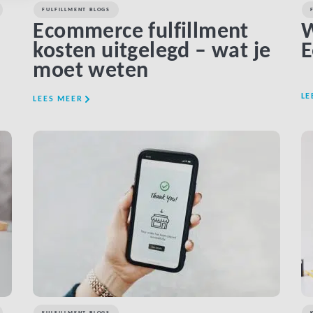
FULFILLMENT BLOGS
Ecommerce fulfillment
W
kosten uitgelegd – wat je
E
moet weten
LE
LEES MEER
LINK BTN
FULFILLMENT BLOGS