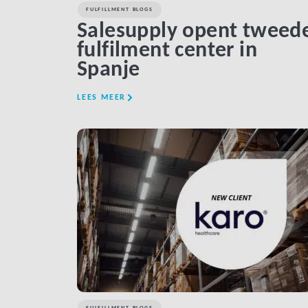
FULFILLMENT BLOGS
Salesupply opent tweed
fulfilment center in
Spanje
LEES MEER
LINK BTN
FULFILLMENT BLOGS